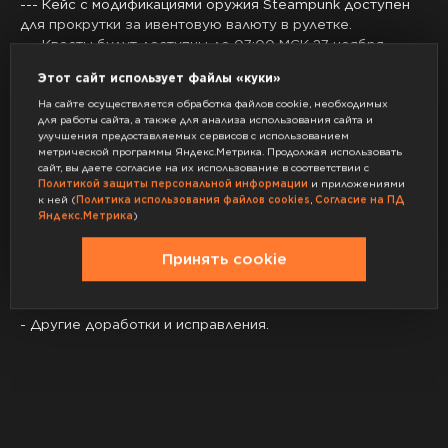
--- Кейс с модификациями оружия Steampunk доступен
для прокрутки за ивентовую валюту в рулетке.
--- Квесты будут доступны до 07:00 МСК 27 ноября.
Купить призы можно будет у NPC на кладбище до 07:00
Этот сайт использует файлы «куки»
МСК 1 декабря.
--- Конфеты 2024 можно будет передавать другим
На сайте осуществляется обработка файлов cookie, необходимых
для работы сайта, а также для анализа использования сайта и
игрокам только с 07:00 МСК 27 ноября до 07:00 МСК 1
улучшения предоставляемых сервисов с использованием
декабря.
метрической программы Яндекс.Метрика. Продолжая использовать
сайт, вы даете согласие на их использование в соответствии с
✏️Доработки и исправления:
Политикой защиты персональной информации
и приложениями
к ней (
Политика использования файлов cookies
,
Согласие на ПД
- Снято нижнее ограничение со всех локаций войны
Яндекс.Метрика
)
семей по количеству участников (т.е. теперь большие
карты могут выпадать при маленьком количестве
Принять cookie
участников).
- Кладбище временно убрано из пула карт войны за
бизнесы и войны семей.
- Другие доработки и исправления.