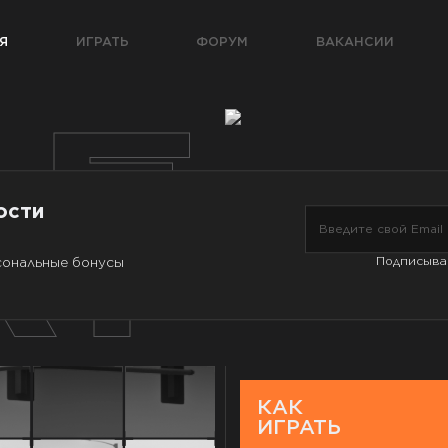
Я
ИГРАТЬ
ФОРУМ
ВАКАНСИИ
LE
ости
AY
Подписыва
сональные бонусы
КАК
ИГРАТЬ