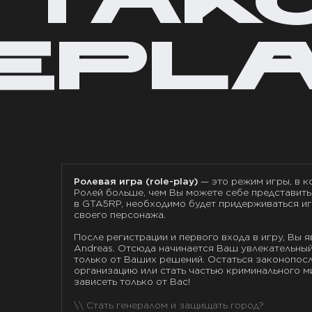
 ТАК
EPL
EPL
Ролевая игра (role-play)
—
это режим игры, в 
Ролей больше, чем Вы можете себе представить
в GTA5RP, необходимо будет придерживаться иг
своего персонажа.
После регистрации и первого входа в игру, Вы
Andreas. Отсюда начинается Ваш увлекательный
только от Ваших решений. Остаться законопос
организацию или стать частью криминального м
зависеть только от Вас!
\\
Стать губернатором и управлять городом?