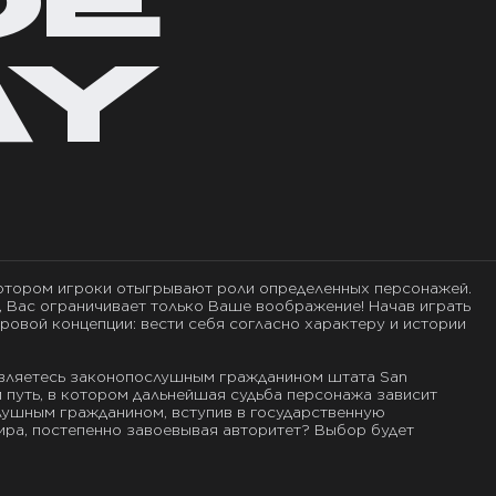
ОЕ
AY
AY
котором игроки отыгрывают роли определенных персонажей.
, Вас ограничивает только Ваше воображение! Начав играть
ровой концепции: вести себя согласно характеру и истории
 являетесь законопослушным гражданином штата San
 путь, в котором дальнейшая судьба персонажа зависит
лушным гражданином, вступив в государственную
ира, постепенно завоевывая авторитет? Выбор будет