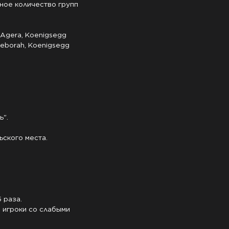
ное количество групп 
 Agera, Koenigsegg 
Deborah, Koenigsegg 
".

ского места.

раза.

ы игроки со слабыми 