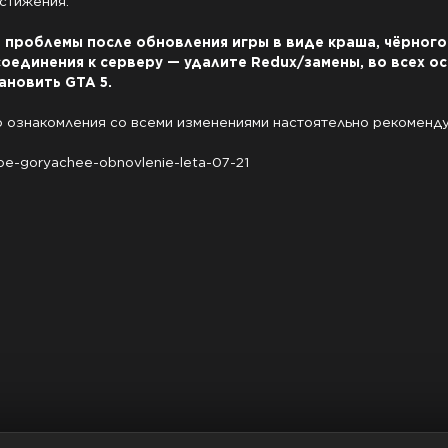
стижения.

 проблемы после обновления игры в виде краша, чёрного 
единения к серверу — удалите Redux/замены, во всех ос
ановить GTA 5.
 ознакомления со всеми изменениями настоятельно рекоменду
moe-goryachee-obnovlenie-leta-07-21