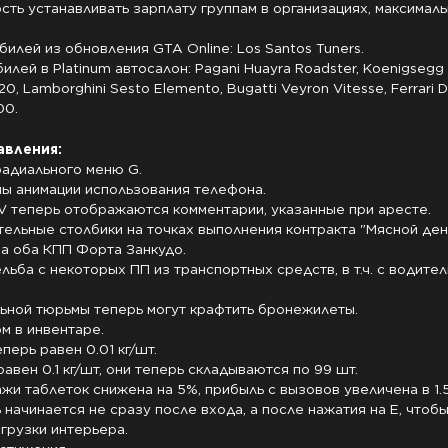
ть устанавливать зарплату группам в организациях, максималь
илей из обновления GTA Online: Los Santos Tuners.

илей в Platinum автосалон: Pagani Huayra Roadster, Koenigsegg
0, Lamborghini Sesto Elemento, Bugatti Veyron Vitesse, Ferrari 
0.

авления:
адиального меню G.

ы анимации использования телефона.

V теперь отображаются комментарии, указанные при аресте.

ельные столбики на точках выполнения контракта "Мясной день
а оба КПП Форта Занкудо.

льба с некоторых ПП из транспортных средств, в т.ч. с водитель
ьной тюрьмы теперь могут крафтить бронежилеты.

м в инвентаре.

перь равен 0.01 кг/шт.

авен 0.1 кг/шт, они теперь складываются по 99 шт.

жи таблеток снижена на 5%, прибыль с вызовов увеличена в 1.5 
ь начинается не сразу после входа, а после нажатия на E, чтоб
грузки интерьера.
