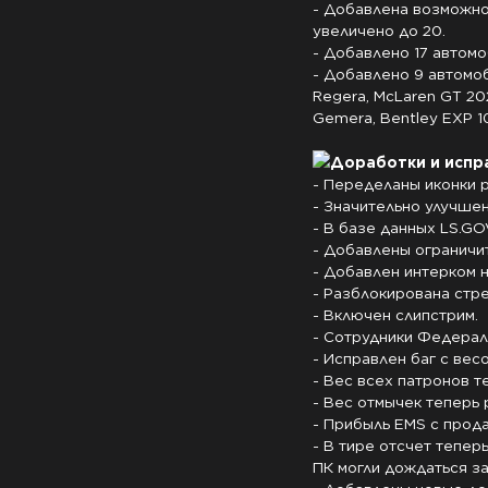
- Добавлена возможнос
увеличено до 20.

- Добавлено 17 автомоб
- Добавлено 9 автомоб
Regera, McLaren GT 202
Gemera, Bentley EXP 10
Доработки и испр
- Переделаны иконки р
- Значительно улучшен
- В базе данных LS.GO
- Добавлены ограничит
- Добавлен интерком н
- Разблокирована стре
- Включен слипстрим.

- Сотрудники Федерал
- Исправлен баг с весо
- Вес всех патронов те
- Вес отмычек теперь р
- Прибыль EMS с прода
- В тире отсчет тепер
ПК могли дождаться за