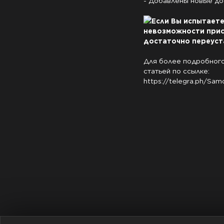
- Добавлены новые до
Если Вы испытаете
невозможности присо
достаточно переуст
Для более подробного
https://telegra.ph/Sa