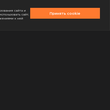
ьзования сайта и
Принять cookie
спользовать сайт,
жениями к ней
RP.COM is not approved, sponsored, or endorsed by Rockstar Games.
All used trademarks are the property of their respective owners.