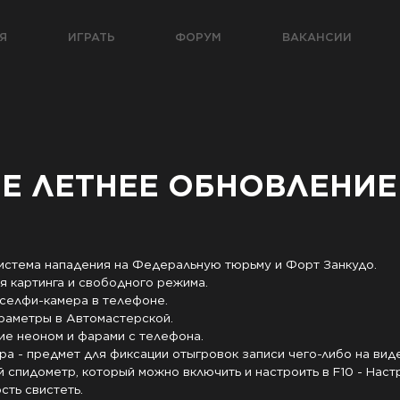
Я
ИГРАТЬ
ФОРУМ
ВАКАНСИИ
ЕЕ ЛЕТНЕЕ ОБНОВЛЕНИЕ
система нападения на Федеральную тюрьму и Форт Занкудо.

я картинга и свободного режима.

селфи-камера в телефоне.

раметры в Автомастерской.

е неоном и фарами с телефона.

а - предмет для фиксации отыгровок записи чего-либо на виде
 спидометр, который можно включить и настроить в F10 - Настр
ть свистеть.
