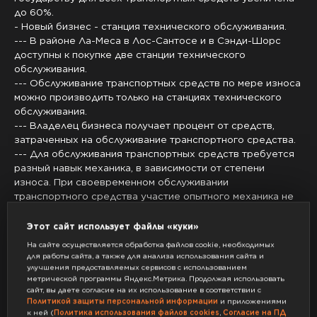
до 60%.
- Новый бизнес - станция технического обслуживания.
--- В районе Ла-Меса в Лос-Сантосе и в Сэнди-Шорс
доступны к покупке две станции технического
обслуживания.
--- Обслуживание транспортных средств по мере износа
можно производить только на станциях технического
обслуживания.
--- Владелец бизнеса получает процент от средств,
затраченных на обслуживание транспортного средства.
--- Для обслуживания транспортных средств требуется
разный навык механика, в зависимости от степени
износа. При своевременном обслуживании
транспортного средства участие опытного механика не
потребуется и ремонт можно будет выполнить
самостоятельно, а для обслуживания сильно изношенных
Этот сайт использует файлы «куки»
систем потребуется механик вплоть до максимального
На сайте осуществляется обработка файлов cookie, необходимых
уровня навыка, которого можно будет нанять за
для работы сайта, а также для анализа использования сайта и
оговоренную плату.
улучшения предоставляемых сервисов с использованием
метрической программы Яндекс.Метрика. Продолжая использовать
- Новая валюта - Reward Points.
сайт, вы даете согласие на их использование в соответствии с
--- Новая валюта используется для покупок в серверных
Политикой защиты персональной информации
и приложениями
магазинах (Platinum автосалон, Магазин одежды Люкс,
к ней (
Политика использования файлов cookies
,
Согласие на ПД