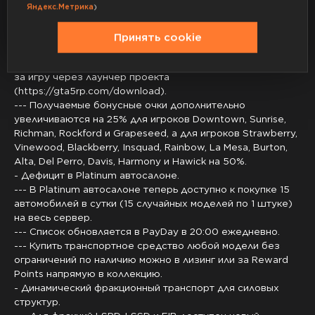
Магазин рюкзаков, Свадебный магазин, Ювелирный
Яндекс.Метрика
)
магазин) напрямую в коллекцию.
--- За 4 часа игры можно получить 500 Reward Points
Принять cookie
(засчитывается только активная игра без АФК).
--- Получаемые бонусные очки увеличиваются в 2 раза
за игру через лаунчер проекта
(https://gta5rp.com/download).
--- Получаемые бонусные очки дополнительно
увеличиваются на 25% для игроков Downtown, Sunrise,
Richman, Rockford и Grapeseed, а для игроков Strawberry,
Vinewood, Blackberry, Insquad, Rainbow, La Mesa, Burton,
Alta, Del Perro, Davis, Harmony и Hawick на 50%.
- Дефицит в Platinum автосалоне.
--- В Platinum автосалоне теперь доступно к покупке 15
автомобилей в сутки (15 случайных моделей по 1 штуке)
на весь сервер.
--- Список обновляется в PayDay в 20:00 ежедневно.
--- Купить транспортное средство любой модели без
ограничений по наличию можно в лизинг или за Reward
Points напрямую в коллекцию.
- Динамический фракционный транспорт для силовых
структур.