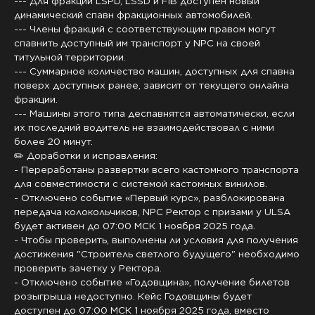
--- Для фракций LSPD, LSSD и FIB доступен новый
динамический спавн фракционных автомобилей.
--- Члены фракций с соответствующим правом могут
спавнить доступный им транспорт у NPC на своей
титульной территории.
--- Суммарное количество машин, доступных для спавна
поверх доступных ранее, зависит от текущего онлайна
фракции.
--- Машины этого типа деспавнятся автоматически, если
их последний водитель не взаимодействовал с ними
более 20 минут.
✏️ Доработки и исправления:
- Переработаны развертки всего кастомного транспорта
для совместимости с системой кастомных винилов.
- Отключено событие «Первый курс», разблокирована
передача колокольчиков, NPC Ректор с призами у ULSA
будет активен до 07:00 МСК 1 ноября 2025 года.
- Чтобы проверить, выполнены ли условия для получения
достижения "Строитель светлого будущего" необходимо
проверить зачетку у Ректора.
- Отключено событие «Годовщина», получение билетов
розыгрыша недоступно. Кейс Годовщины будет
доступен до 07:00 МСК 1 ноября 2025 года, вместо