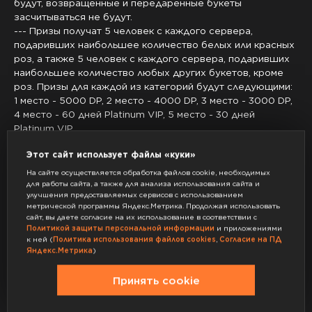
будут, возвращенные и передаренные букеты
засчитываться не будут.
--- Призы получат 5 человек с каждого сервера,
подаривших наибольшее количество белых или красных
роз, а также 5 человек с каждого сервера, подаривших
наибольшее количество любых других букетов, кроме
роз. Призы для каждой из категорий будут следующими:
1 место - 5000 DP, 2 место - 4000 DP, 3 место - 3000 DP,
4 место - 60 дней Platinum VIP, 5 место - 30 дней
Platinum VIP.
--- Администрация оставляет за собой право
Этот сайт использует файлы «куки»
аннулировать любое призовое место в случае любых
обходов ограничений или неподобающего поведения
На сайте осуществляется обработка файлов cookie, необходимых
участника.
для работы сайта, а также для анализа использования сайта и
улучшения предоставляемых сервисов с использованием
--- Событие продлится до 07:00 по МСК 11 марта 2025.
метрической программы Яндекс.Метрика. Продолжая использовать
- Обновление кастомизации персонажей.
сайт, вы даете согласие на их использование в соответствии с
--- Для большинства типов кастомизации персонажа в
Политикой защиты персональной информации
и приложениями
барбершопе и у хирурга теперь можно указать степень
к ней (
Политика использования файлов cookies
,
Согласие на ПД
Яндекс.Метрика
)
прозрачности.
--- Для совместимых помад теперь можно указать второй
Принять cookie
цвет, для получения градиента или альтернативных
эффектов.
--- В барбершопы добавлены новые виды бровей,