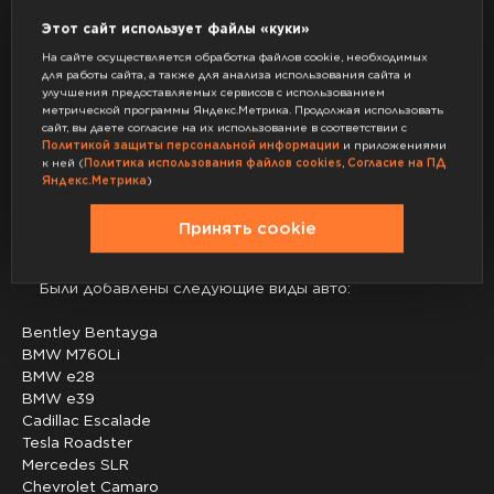
- Новый контракт для больших организаций по новой
системе с названием "Ломать не строить", для того
Этот сайт использует файлы «куки»
чтобы начать нужно будет 100 нейтральной репутации.
На сайте осуществляется обработка файлов cookie, необходимых
- Теперь одобренным кастомным организациям можно
для работы сайта, а также для анализа использования сайта и
будет выдавать функционал крайм организаций.
улучшения предоставляемых сервисов с использованием
- В SecretShop добавили 4 гитары.
метрической программы Яндекс.Метрика. Продолжая использовать
сайт, вы даете согласие на их использование в соответствии с
- В 24\7 добавили зонтик.
Политикой защиты персональной информации
и приложениями
- В объявлениях в чате появились кнопки чтобы сразу
к ней (
Политика использования файлов cookies
,
Согласие на ПД
позвонить или написать автору.
Яндекс.Метрика
)
- Добавили новое оружие на сервер. Gusenberg
Sweeper для мафий и Heavy Shotgun для сотрудников
Принять cookie
FIB.
Были добавлены следующие виды авто:
Bentley Bentayga
BMW M760Li
BMW e28
BMW e39
Cadillac Escalade
Tesla Roadster
Mercedes SLR
Chevrolet Camaro