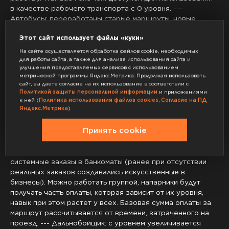
в качестве рабочего транспорта с 0 уровня
.
-
-
-
Автобусы
: переработаны старые маршруты
, новые
открываются по ходу прокачки
, суммарно доступно 24
Этот сайт использует файлы «куки»
маршрута
. С каждым уровнем возрастает процент от
стоимости автобусного билета
, который получает
На сайте осуществляется обработка файлов cookie, необходимых
водитель
(от 0
% до 100
%
)
. Базовая сумма оплаты за
для работы сайта, а также для анализа использования сайта и
улучшения предоставляемых сервисов с использованием
маршрут рассчитывается от времени
, затраченного на
метрической программы Яндекс.Метрика. Продолжая использовать
проезд
.
-
-
- Дайвинг
: на 3 уровне открывается
сайт, вы даете согласие на их использование в соответствии с
возможность заниматься работой на озере Аламо
-Си
. На
Политикой защиты персональной информации
и приложениями
5 уровне открывается возможность работы на
к ней (
Политика использования файлов cookies
,
Согласие на ПД
Яндекс.Метрика
)
батискафе на пляже Дель
-Перро
.
-
-
- Механик
: в
зависимости от уровня появляется системная доплата за
Принять cookie
живые заказы и заказы от NPC
, рабочий транспорт
получает тюнинг
. На 5 уровне возможно использовать
для работы эвакуатор
.
-
-
- Инкассатор
: добавлены
системные заказы в банкоматы
(ранее при отсутствии
реальных заказов создавались искусственные в
бизнесы
)
. Можно работать группой
, напарники будут
получать часть оплаты
, которая зависит от их уровня
,
навык при этом растет у всех
. Базовая сумма оплаты за
маршрут рассчитывается от времени
, затраченного на
проезд
.
-
-
- Дальнобойщик
: с уровнем увеличивается