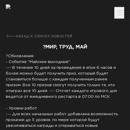
НАЗАД К СПИСКУ НОВОСТЕЙ
?МИР, ТРУД, МАЙ
?
Обновления
:
- Событие
"Майские выходные
"
.
-
-
- В течение 10 дней за проведение в игре 6 часов и
более можно будет получить приз
, который будет
становиться больше с каждым полученным ранее
призом
. Все 10 призов смогут получить только те
, кто
отыграл все 10 дней
.
-
-
- Отсчет каждого игрового дня
ведется от ежедневного рестарта в
0
7
:00 по МСК
.
-
Уровни работ
.
-
-
- Для всех начальных работ добавлена возможность
прокачки до 5 уровня
, по мере которой будут
увеличиваться награды и открываться новые