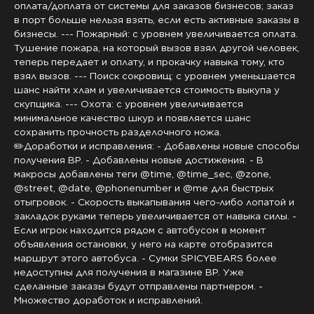
оплата
/доплата от системы для заказов бизнесов
; заказ
в порт больше нельзя взять
, если есть активные заказы в
бизнесы
.
-
-
- Пожарный
: с уровнем увеличивается оплата
.
Тушение пожара
, на который вызов взял другой человек
,
теперь передает и оплату
, и прокачку навыка тому
, кто
взял вызов
.
-
-
- Поиск сокровищ
: с уровнем уменьшается
шанс найти хлам и увеличивается стоимость выкупа у
скупщика
.
-
-
- Охота
: с уровнем увеличивается
минимальное качество шкур и появляется шанс
сохранить прочность разделочного ножа
.
✏️
Доработки и исправления
:
- Добавлены новые способы
получения BP
.
- Добавлены новые достижения
.
- В
макросы добавлены теги
@time
,
@time_sec
,
@zone
,
@street
,
@date
,
@phonenumber
и
@me
для быстрых
отыгровок
.
- Скорость выкапывания чего
-либо лопатой и
закладок руками теперь увеличивается от навыка силы
.
-
Если игрок находится рядом с автобусом в момент
объявления остановки
, у него на карте отобразится
маршрут этого автобуса
.
- Сумки SPICYBEARS более
недоступны для получения в магазине BP
. Уже
сделанные заказы будут отправлены партнером
.
-
Множество доработок и исправлений
.