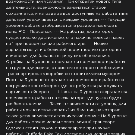
возможности или усиления
. При открытии нового типа
деятельности
, возможность заниматься старой
сохраняется
, и награда за все доступные на работе типы
действий увеличивается с каждым уровнем
.
-
-
- Текущий
уровень работы отображается в разделе навыков в
меню F10
- Персонаж
.
-
-
- На работах
, для которых
существовало достижение
, его наличие повысит навык
на 1 при первом начале рабочего дня
.
-
-
- Новые
зарплаты могут и с большой вероятностью претерпят
изменения для баланса в грядущих обновлениях
.
-
-
-
Стройка
: на 3 уровне открывается возможность работы
на грузоподъемнике
, с помощью которого необходимо
транспортировать коробки со строительным мусором
.
-
-
-
Порт
: на 3 уровне открывается возможность работы на
погрузчике контейнеров
, где потребуется разгружать
партии контейнеров
.
-
-
- Шахта
: на 3 уровне открывается
возможность работы на экскаваторе
, где нужно будет
разбирать камни
.
-
-
- Такси
: в зависимости от уровня
, для
работы можно использовать 1 из 6 машин
, на которые
также устанавливается технический тюнинг
. На 5 уровне
для работы можно использовать личный транспорт
(должен стоять рядом с таксопарком при начале
работы
)
. Truffade Fake Taxi доступен для использования